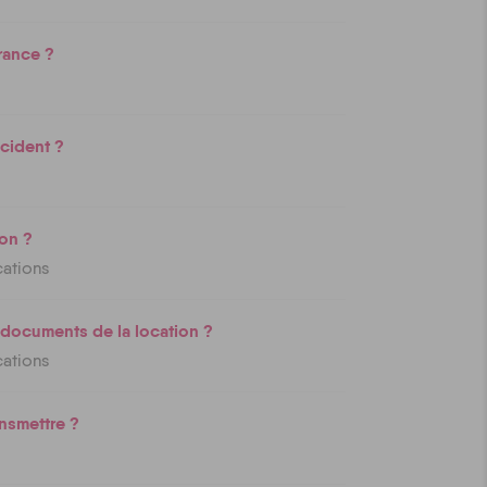
rance ?
ncident ?
on ?
cations
s documents de la location ?
cations
nsmettre ?