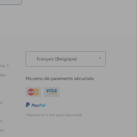
Français (Belgique)
he ?
tes
Moyens de paiements sécurisés
on
Paiement en 2 fois aussi disponible
on
en