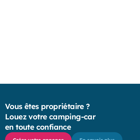
Martin
Sebastien
Den
mai 2025
décembre 2024
dé
Vous êtes propriétaire ?
Louez votre camping-car
en toute confiance
Créer votre annonce
En savoir plus