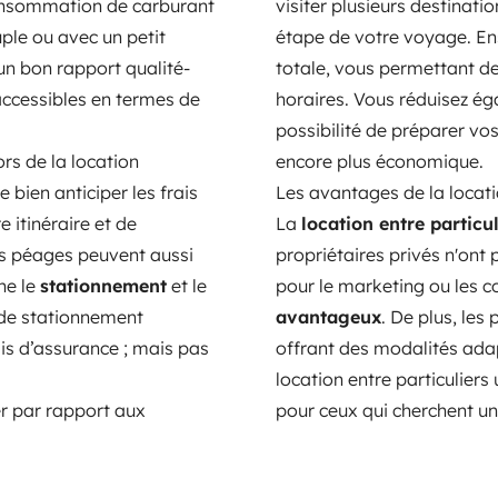
 consommation de carburant
visiter plusieurs destinat
ple ou avec un petit
étape de votre voyage. En
n bon rapport qualité-
totale, vous permettant d
accessibles en termes de
horaires. Vous réduisez éga
possibilité de préparer vo
rs de la location
encore plus économique.
 de bien anticiper les frais
Les avantages de la locati
e itinéraire et de
La
location entre particul
es péages peuvent aussi
propriétaires privés n'ont 
ne le
stationnement
et le
pour le marketing ou les c
 de stationnement
avantageux
. De plus, les
rais d’assurance ; mais pas
offrant des modalités adap
location entre particulier
r par rapport aux
pour ceux qui cherchent u