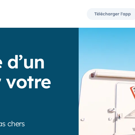
Télécharger l'app
e d’un
 votre
as chers