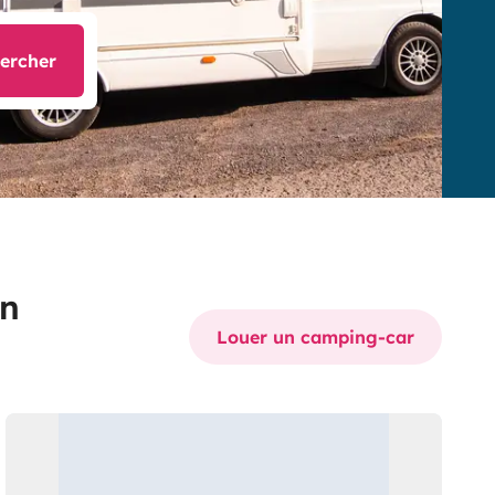
ercher
on
Louer un camping-car