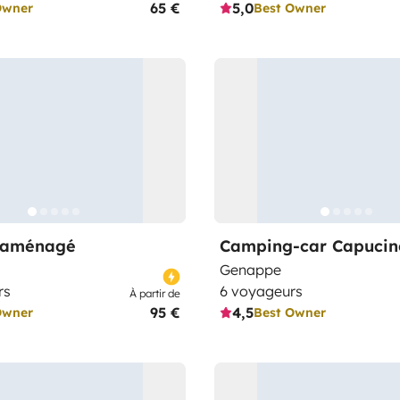
65 €
5,0
Owner
Best Owner
 aménagé
Camping-car Capucin
Genappe
rs
6 voyageurs
À partir de
95 €
4,5
Owner
Best Owner