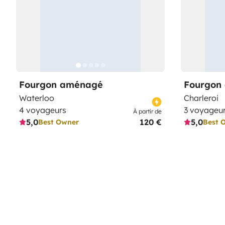
Fourgon aménagé
Fourgon
Waterloo
Charleroi
4 voyageurs
3 voyageu
À partir de
5,0
120 €
5,0
Best Owner
Best 