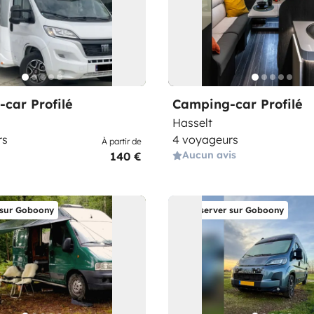
car Profilé
Camping-car Profilé
Hasselt
rs
4 voyageurs
À partir de
Aucun avis
140 €
 sur Goboony
Réserver sur Goboony