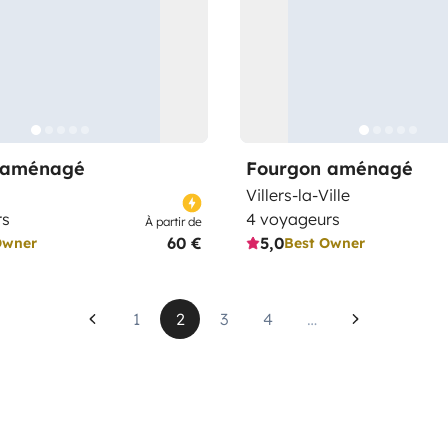
 aménagé
Fourgon aménagé
Villers-la-Ville
rs
4 voyageurs
À partir de
60 €
5,0
Owner
Best Owner
1
2
3
4
…