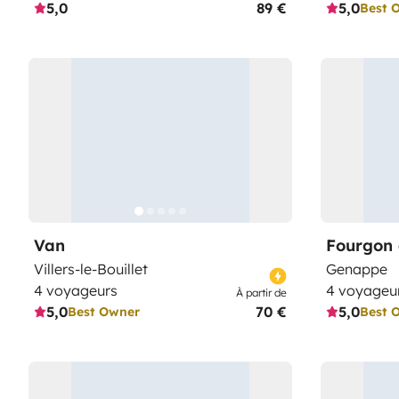
5,0
89 €
5,0
Best 
Van
Fourgon
Villers-le-Bouillet
Genappe
4 voyageurs
4 voyageu
À partir de
5,0
70 €
5,0
Best Owner
Best 