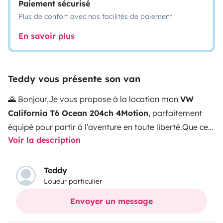
Paiement sécurisé
Plus de confort avec nos facilités de paiement
En savoir plus
Teddy vous présente son van
🌄 Bonjour,
Je vous propose à la location mon
VW
California T6 Ocean 204ch 4Motion
, parfaitement
équipé pour partir à l’aventure en toute liberté.
Que ce
Voir la description
soit pour un week-end autour du lac d’Annecy, un road
trip en montagne ou une escapade en bord de mer, ce
van est pensé pour vous offrir confort, autonomie et
Teddy
Loueur particulier
plaisir de voyager.
Facile à prendre en main, agréable à
conduire et discret, il vous permettra d’accéder à des
Envoyer un message
endroits uniques et de vivre une expérience inoubliable.