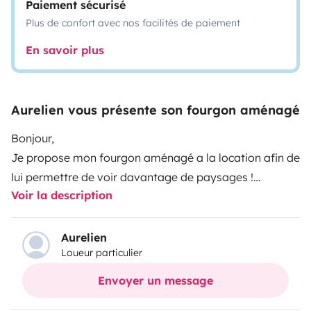
Paiement sécurisé
Plus de confort avec nos facilités de paiement
En savoir plus
Aurelien vous présente son fourgon aménagé
Bonjour,
Je propose mon fourgon aménagé a la location afin de
lui permettre de voir davantage de paysages !
Voir la description
Ce n'est pas le grand luxe certes mais il y a largement
ce qui faut pour pouvoir profiter à vadrouiller avec
plaisir avec !
Aurelien
Loueur particulier
Le lit double une fois mis en place est très confortable.
Jusqu'à 1,85m vous tiendrez debout dedans sans
Envoyer un message
problème !