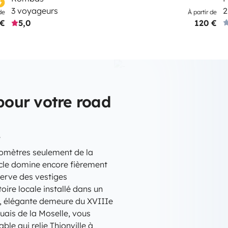
3 voyageurs
2
de
À partir de
 €
5,0
120 €
 pour votre road
r
ilomètres seulement de la
ècle domine encore fièrement
nserve des vestiges
ire locale installé dans un
, élégante demeure du XVIIIe
quais de la Moselle, vous
le qui relie Thionville à