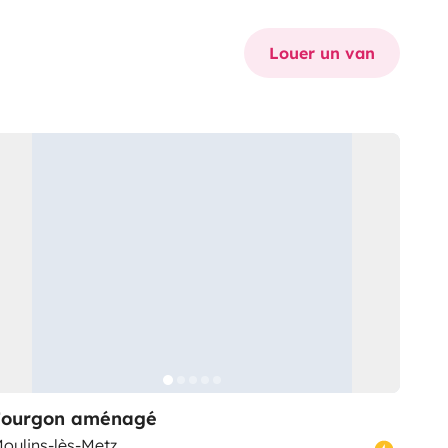
Louer un van
Fourgon aménagé
oulins-lès-Metz