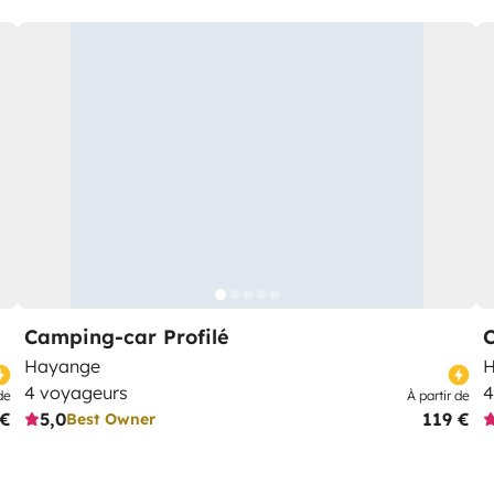
Camping-car Profilé
C
Hayange
H
4 voyageurs
4
de
À partir de
 €
5,0
119 €
Best Owner