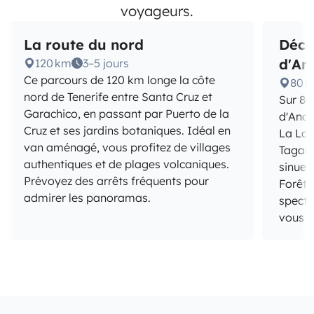
voyageurs.
La route du nord
Déco
d'An
120 km
3–5 jours
Ce parcours de 120 km longe la côte
80 
nord de Tenerife entre Santa Cruz et
Sur 80
Garachico, en passant par Puerto de la
d'Anag
Cruz et ses jardins botaniques. Idéal en
La Lag
van aménagé, vous profitez de villages
Tagana
authentiques et de plages volcaniques.
sinueu
Prévoyez des arrêts fréquents pour
Forêts
admirer les panoramas.
specta
vous a