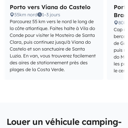
Porto vers Viana do Castelo
Port
Brag
55km nord
1–3 jours
Parcourez 55 km vers le nord le long de
80k
la côte atlantique. Faites halte à Vila do
Cap à 
Conde pour visiter le Mosteiro de Santa
bercea
Clara, puis continuez jusqu'à Viana do
de Gui
Castelo et son sanctuaire de Santa
puis r
Luzia. En van, vous trouverez facilement
do Mon
des aires de stationnement près des
les pa
plages de la Costa Verde.
le cent
Louer un véhicule camping-