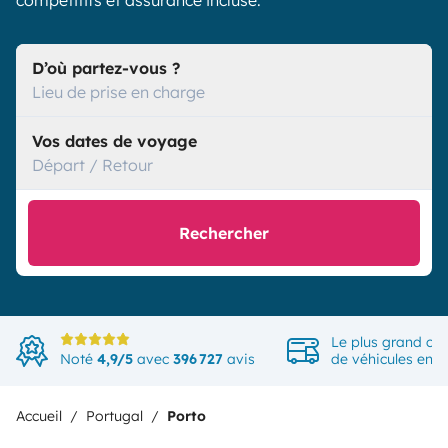
compétitifs et assurance incluse.
D’où partez-vous ?
Lieu de prise en charge
Vos dates de voyage
Départ / Retour
Rechercher
Le plus grand ch
Noté
4,9/5
avec
396 727
avis
de véhicules en 
Accueil
Portugal
Porto