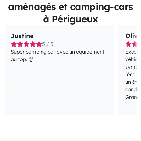
aménagés et camping-cars
à Périgueux
Justine
Olivi
5 / 5
Super camping car avec un équipement
Excell
au top. 👌
véhicul
sympat
récent,
un éta
condui
Grand 
!