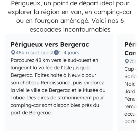
Périgueux, un point de départ idéal pour
explorer la région en van, en camping-car
ou en fourgon aménagé. Voici nos 6
escapades incontournables
Périgueux vers Bergerac
Péri
Can
48km sud-ouest
1–4 jours
Parcourez 48 km vers le sud-ouest en
75km
longeant la vallée de l'Isle jusqu'à
Cap au
Bergerac. Faites halte à Neuvic pour
Sarlat
son château Renaissance, puis explorez
Noir. 
la vieille ville de Bergerac et le Musée du
Jardin
Tabac. Des aires de stationnement pour
Fénelo
camping-car sont disponibles près du
remarq
port de Bergerac.
accuei
portes 