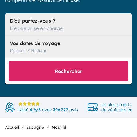
compétitifs et assurance incluse.
D’où partez-vous ?
Lieu de prise en charge
Vos dates de voyage
Départ / Retour
Rechercher
Le plus grand ch
Noté
4,9/5
avec
396 727
avis
de véhicules en 
Accueil
Espagne
Madrid