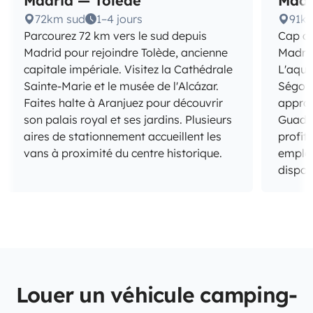
Madrid — Tolède
Madr
72km sud
1–4 jours
91km
Parcourez 72 km vers le sud depuis
Cap au
Madrid pour rejoindre Tolède, ancienne
Madrid
capitale impériale. Visitez la Cathédrale
L'aque
Sainte-Marie et le musée de l'Alcázar.
Ségovi
Faites halte à Aranjuez pour découvrir
approf
son palais royal et ses jardins. Plusieurs
Guada
aires de stationnement accueillent les
profit
vans à proximité du centre historique.
empla
dispon
Louer un véhicule camping-