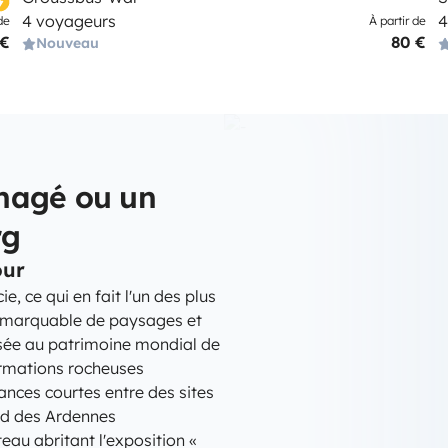
4 voyageurs
4
de
À partir de
 €
80 €
Nouveau
nagé ou un
rg
our
 ce qui en fait l'un des plus
 remarquable de paysages et
assée au patrimoine mondial de
rmations rocheuses
ances courtes entre des sites
ord des Ardennes
au abritant l'exposition «