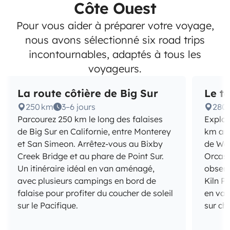
Côte Ouest
Pour vous aider à préparer votre voyage,
nous avons sélectionné six road trips
incontournables, adaptés à tous les
voyageurs.
La route côtière de Big Sur
Le t
250 km
3–6 jours
280
Parcourez 250 km le long des falaises
Explor
de Big Sur en Californie, entre Monterey
km au 
et San Simeon. Arrêtez-vous au Bixby
de Was
Creek Bridge et au phare de Point Sur.
Orcas 
Un itinéraire idéal en van aménagé,
observ
avec plusieurs campings en bord de
Kiln Po
falaise pour profiter du coucher de soleil
en van
sur le Pacifique.
sur cha