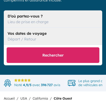
compétitifs et assurance incluse.
D’où partez-vous ?
Lieu de prise en charge
Vos dates de voyage
Départ / Retour
Rechercher
Le plus grand ch
Noté
4,9/5
avec
396 727
avis
de véhicules en 
Accueil
USA
California
Côte Ouest