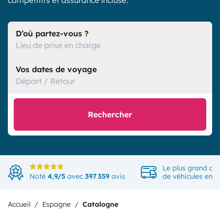
compétitifs et assurance incluse.
D’où partez-vous ?
Lieu de prise en charge
Vos dates de voyage
Départ / Retour
Rechercher
Le plus grand ch
Noté
4,9/5
avec
397 359
avis
de véhicules en 
Accueil
Espagne
Catalogne