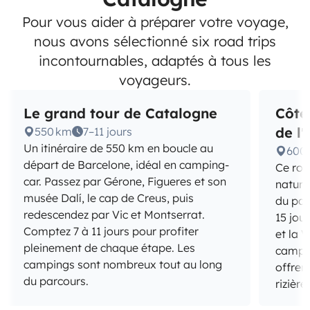
Pour vous aider à préparer votre voyage,
nous avons sélectionné six road trips
incontournables, adaptés à tous les
voyageurs.
Le grand tour de Catalogne
Côte
de l
550 km
7–11 jours
Un itinéraire de 550 km en boucle au
600
départ de Barcelone, idéal en camping-
Ce roa
car. Passez par Gérone, Figueres et son
nature
musée Dalí, le cap de Creus, puis
du par
redescendez par Vic et Montserrat.
15 jou
Comptez 7 à 11 jours pour profiter
et la 
pleinement de chaque étape. Les
campin
campings sont nombreux tout au long
offren
du parcours.
rizière