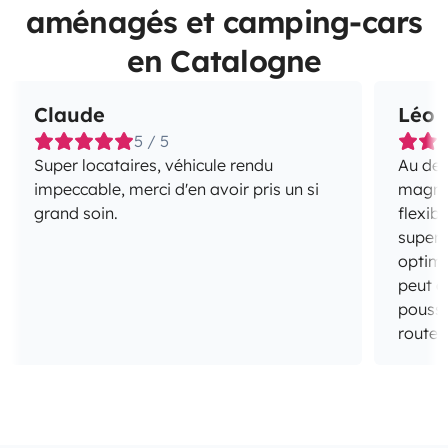
aménagés et camping-cars
en Catalogne
Claude
Léo
5 / 5
Super locataires, véhicule rendu
Au del
impeccable, merci d'en avoir pris un si
magnifique :) Un a
grand soin.
flexib
super 
optimal
peut q
poussin
route 
Moulo