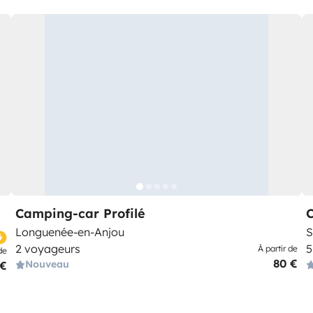
Camping-car Profilé
Longuenée-en-Anjou
S
2 voyageurs
5
À partir de
de
80 €
Nouveau
 €