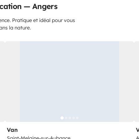
ocation — Angers
ence. Pratique et idéal pour vous
ans la nature.
Van
Saint-Melaine-sur-Aubance
A