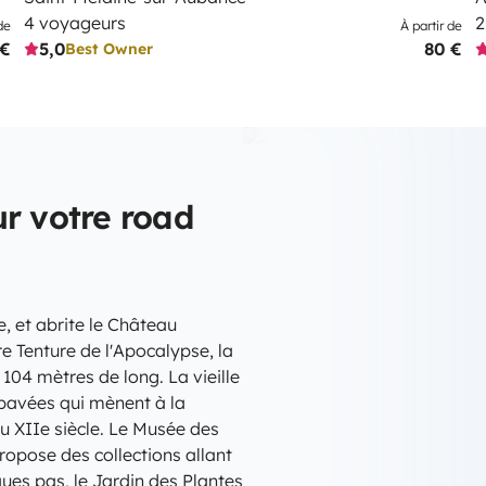
4 voyageurs
2
de
À partir de
 €
5,0
80 €
Best Owner
r votre road
e, et abrite le Château
e Tenture de l'Apocalypse, la
04 mètres de long. La vieille
 pavées qui mènent à la
u XIIe siècle. Le Musée des
propose des collections allant
ues pas, le Jardin des Plantes