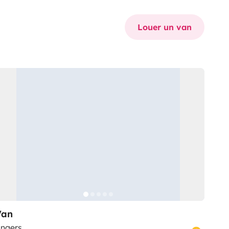
Louer un van
Van
ngers