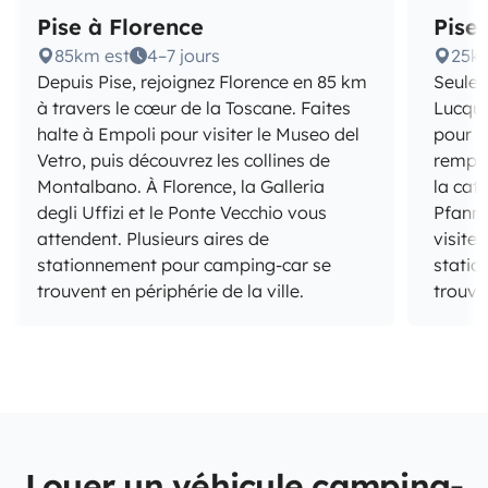
Pise à Florence
Pise
85km est
4–7 jours
25k
Depuis Pise, rejoignez Florence en 85 km
Seulem
à travers le cœur de la Toscane. Faites
Lucque
halte à Empoli pour visiter le Museo del
pour u
Vetro, puis découvrez les collines de
rempar
Montalbano. À Florence, la Galleria
la cat
degli Uffizi et le Ponte Vecchio vous
Pfanne
attendent. Plusieurs aires de
visite
stationnement pour camping-car se
statio
trouvent en périphérie de la ville.
trouve
Louer un véhicule camping-