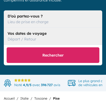
compétitifs et assurance incluse.
D’où partez-vous ?
Lieu de prise en charge
Vos dates de voyage
Départ / Retour
Rechercher
Le plus grand ch
Noté
4,9/5
avec
396 727
avis
de véhicules en 
Accueil
Italie
Toscane
Pise