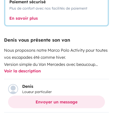
Paiement sécurisé
Plus de confort avec nos facilités de paiement
En savoir plus
Denis vous présente son van
Nous proposons notre Marco Polo Activity pour toutes
vos escapades été comme hiver.
Version simple du Van Mercedes avec beaucoup
Voir la description
d’espace. Le coin cuisine fixe n’est pas, à la place une
banquette 3 places isofix. La cuisine est alors faites
grâce à un réchaud deux gaz camping gaz (cartouche
Denis
Loueur particulier
clipsable).
Un lit deux places dans le toit relevable et un grand lit
Envoyer un message
deux places sur la banquette arrière 4 vraies places de