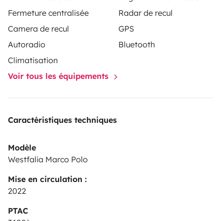
garer votre voiture à la place du van chez nous. Nous
Fermeture centralisée
Radar de recul
disposons d’équipements de camping au besoin.
Camera de recul
GPS
Si besoin d’aller vous chercher à l’aéroport de Genève
Autoradio
Bluetooth
ou à une gare c’est possible (vous trouvez l’option
Climatisation
quelque part sur l’annonce, le montant correspond à
Voir tous les équipements
l’aéroport).
Bonne route !
Caractéristiques techniques
Ce véhicule est achetable .
Modèle
Westfalia Marco Polo
Mise en circulation :
2022
PTAC