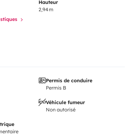
Hauteur
2,94 m
istiques
Permis de conduire
Permis B
Véhicule fumeur
Non autorisé
trique
mentaire