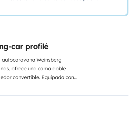
ng-car profilé
tra autocaravana Weinsberg
onas, ofrece una cama doble
medor convertible. Equipada con
lefacción Truma Combi 6, es ideal
compacto (6,99 m de longitud) y
r aventura. ¡Prepárate para vivir