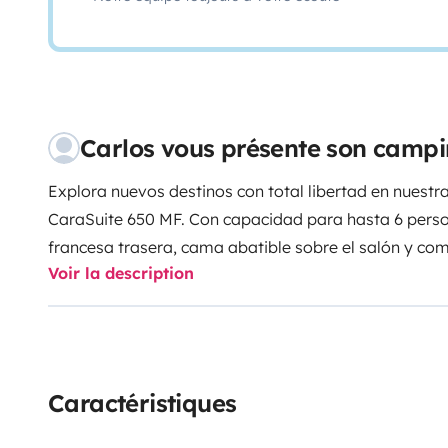
Carlos vous présente son campi
Explora nuevos destinos con total libertad en nues
CaraSuite 650 MF. Con capacidad para hasta 6 pers
francesa trasera, cama abatible sobre el salón y co
Voir la description
cocina en L, frigorífico de 145 L, baño completo y ca
para escapadas en familia o con amigos. Su diseño 
amplio garaje trasero la hacen perfecta para cualquie
experiencias inolvidables!
Caractéristiques