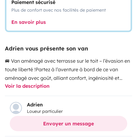
Paiement sécurisé
Plus de confort avec nos facilités de paiement
En savoir plus
Adrien vous présente son van
🚐 Van aménagé avec terrasse sur le toit – l’évasion en
toute liberté !
Partez à l’aventure à bord de ce van
aménagé avec goût, alliant confort, ingéniosité et
Voir la description
liberté totale ! Compact (moins de 2m de hauteur –
passe partout, même dans les parkings souterrains !),
il n’en reste pas moins ultra complet et prêt pour
Adrien
Loueur particulier
l’évasion.
🌙
Le confort avant tout :
Vrai lit double
spacieux (1m60 x 1m90) avec literie
Envoyer un message
confortable
Éclairage LED tamisé pour une ambiance