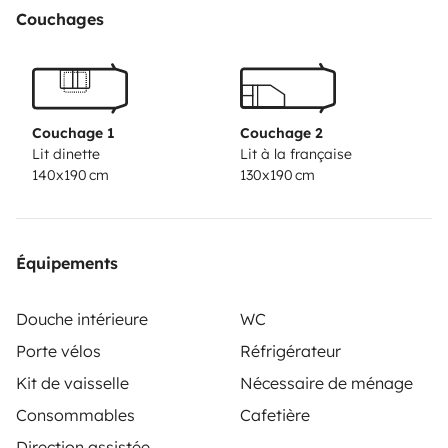
pulsé
Vaisselle et ustensiles de cuisine
1
sèche-cheveux
Couchages
220V et
1
12V.
Trousse de premiers secours.
Etendage à
linge.
Télévision
Autoradio + CD + Auxiliaires et
Téléphone main libre
140l
d'eau propre.
Convertisseur
12/220v 2000W
Parfaitement entretenu par un
Couchage 1
Couchage 2
garage.
Possibilité de garder votre véhicule
Lit dinette
Lit à la française
140x190 cm
130x190 cm
gratuitement dans garage fermé le temps de la
location.
Équipements
Douche intérieure
WC
Porte vélos
Réfrigérateur
Kit de vaisselle
Nécessaire de ménage
Consommables
Cafetière
Direction assistée