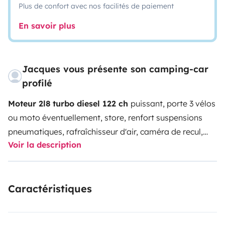
Plus de confort avec nos facilités de paiement
En savoir plus
Jacques vous présente son camping-car
profilé
Moteur 2l8 turbo diesel 122 ch
puissant, porte 3 vélos
ou moto éventuellement, store, renfort suspensions
pneumatiques, rafraîchisseur d'air, caméra de recul,
Voir la description
radar de recul + autres options signalées.
6
places
route
4
places nuit.
Facile à garer
6M10
de long, lit à la
française avec sommier à lattes et matelas bultex 2
Caractéristiques
places + lit sur dinette 2 places.
Douche/WC séparés +
cassette WC supplémentaire pour plus
d'autonomie.
Table et fauteuils extérieurs
Chauffage air