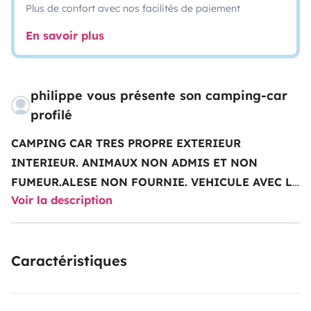
Plus de confort avec nos facilités de paiement
En savoir plus
philippe vous présente son camping-car
profilé
CAMPING CAR TRES PROPRE EXTERIEUR
INTERIEUR. ANIMAUX NON ADMIS ET NON
FUMEUR.
ALESE NON FOURNIE. VEHICULE AVEC LE
Voir la description
PLEIN AU DEPART ET RESTITUE AVEC LE
PLEIN.PANNEAU SOLAIRE 100W.
CONVERTISEUR
12V 220V : 600w.GRAND LANTERNEAU CENTRAL
Caractéristiques
POUR PLUS DE LUMIERE.
MENAGE EFFECTUE PAR
VOS SOINS AINSI QUE LA VIDANGE DES EAUX
USEES ET LES WC.
BON SEJOUR ET BONNE