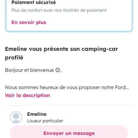
Paiement sécurisé
Plus de confort avec nos facilités de paiement
En savoir plus
Emeline vous présente son camping-car
profilé
Bonjour et bienvenue 😊,
Nous sommes heureux de vous proposer notre Ford
Voir la description
Pilote Atlas A696G, un camping-car que nous
entretenons avec beaucoup d'attention et que nous
préparons soigneusement avant chaque départ.
Emeline
Loueur particulier
Nous aimons voyager en camping-car et nous savons
à quel point il est agréable de partir avec un véhicule
Envoyer un message