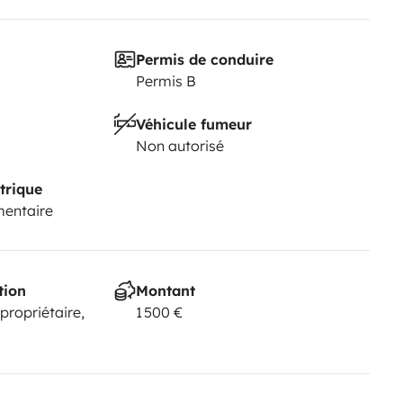
Permis de conduire
Permis B
Véhicule fumeur
Non autorisé
trique
mentaire
tion
Montant
 propriétaire,
1 500 €