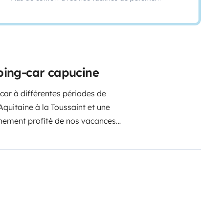
ing-car capucine
car à différentes périodes de
Aquitaine à la Toussaint et une
einement profité de nos vacances
ar résident dans son confort,
permet d'avoir un vrai espace
itez pas à nous contacter pour plus