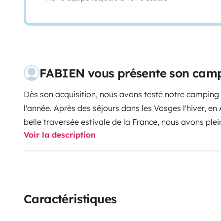
FABIEN vous présente son camp
Dès son acquisition, nous avons testé notre camping 
l'année. Après des séjours dans les Vosges l'hiver, en 
belle traversée estivale de la France, nous avons pl
Voir la description
avec nos deux enfants. Les atouts de notre camping c
son espace intérieur et ses nombreux rangements. Il 
pour les enfants à l'arrière avec lits, tables.... N'éhs
de renseignements!!!
Caractéristiques