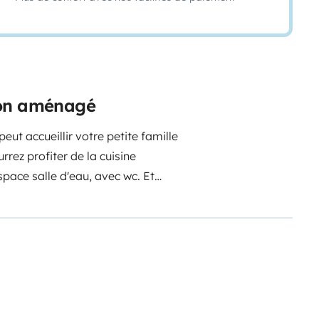
gon aménagé
ut accueillir votre petite famille
rez profiter de la cuisine
space salle d'eau, avec wc. Et
era du soleil. Côté conduite il est
tesse, carplay etc...
N'hésitez pas