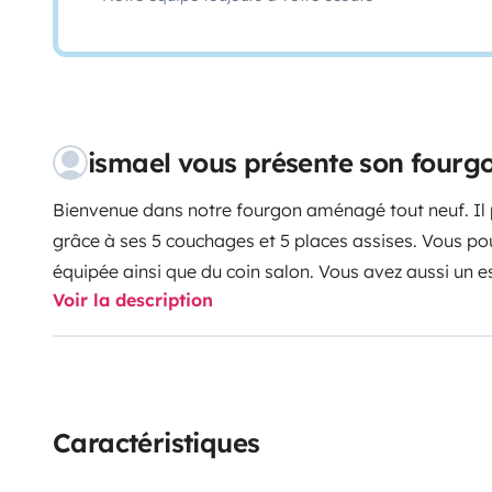
ismael vous présente son four
Bienvenue dans notre fourgon aménagé tout neuf. Il pe
grâce à ses 5 couchages et 5 places assises. Vous pour
équipée ainsi que du coin salon. Vous avez aussi un e
Voir la description
pour profiter de l'extérieur un grand store vous protèg
bien sur tout équipé, caméra de recul, régulateur de vi
si vous avez des questions.
Caractéristiques