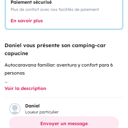
Paiement sécurisé
Plus de confort avec nos facilités de paiement
En savoir plus
Daniel vous présente son camping-car
capucine
Autocaravana familiar: aventura y confort para 6
personas
Voir la description
🌿 Imagina despertar con vistas a los acantilados del
C
antábrico, desayunar frente a los Pirineos o ver
anochecer en un bosque en las Landas... Con nuestra
Daniel
Loueur particulier
autocaravana, no alquilas un vehículo: alquilas
libertad, paisajes, recuerdos en carretera y noches
Envoyer un message