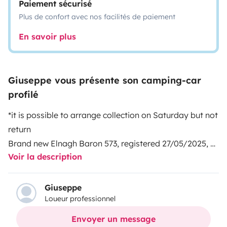
Paiement sécurisé
Plus de confort avec nos facilités de paiement
En savoir plus
Giuseppe vous présente son camping-car
profilé
*it is possible to arrange collection on Saturday but not
return
Brand new Elnagh Baron 573, registered 27/05/2025, 6
Voir la description
beds with many accessories to enjoy your holiday to
the fullest, solar panel with AGM service battery, cabin
and cell air conditioning, awning, rear view camera,
Giuseppe
Loueur professionnel
smart TV with antenna, external shower, snow chains
(winter season). mandatory kit cost €70 cleaning and
Envoyer un message