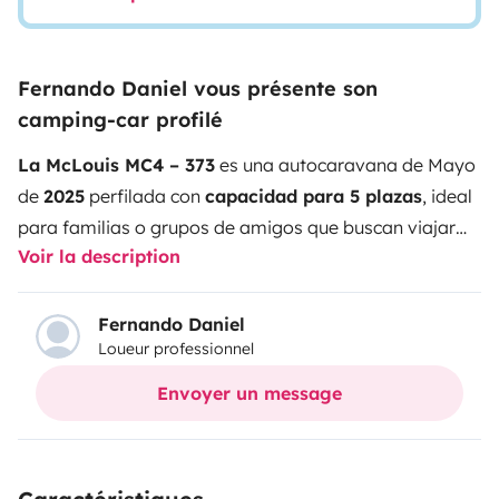
Fernando Daniel vous présente son
camping-car profilé
La McLouis MC4 – 373
es una autocaravana de Mayo
de
2025
perfilada con
capacidad para 5 plazas
, ideal
para familias o grupos de amigos que buscan viajar
Voir la description
con
total comodidad y libertad
. Cuenta con
dos
camas gemelas
en la parte trasera y un
salón con
mesa central
que favorece la convivencia. Las camas
Fernando Daniel
Loueur professionnel
traseras pueden transformarse en una
cama de
matrimonio maxi
, adaptándose a diferentes
Envoyer un message
configuraciones de descanso. Además, incorpora una
puerta de separación plisada
que divide la zona de
día y noche, ofreciendo
mayor privacidad
durante el