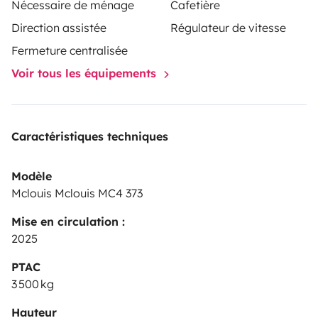
Nécessaire de ménage
Cafetière
las
comodidades del hogar
. La
placa solar
, junto con
la
cámara de visión trasera
, aportan
autonomía,
Direction assistée
Régulateur de vitesse
seguridad y practicidad
, haciendo de esta
Fermeture centralisée
autocaravana la
opción perfecta
para quienes
Voir tous les équipements
valoran la
libertad de la carretera
sin renunciar al
confort
.
Caractéristiques techniques
Modèle
Mclouis Mclouis MC4 373
Mise en circulation :
2025
PTAC
3 500 kg
Hauteur