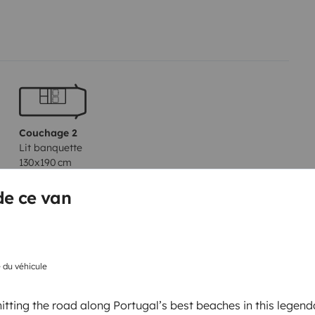
Couchage 2
Lit banquette
130x190 cm
de ce van
Kit de vaisselle
Autoradio
e du véhicule
Chauffage
Plaques de cuisson
itting the road along Portugal’s best beaches in this legen