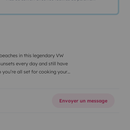
 beaches in this legendary VW
sunsets every day and still have
o you’re all set for cooking your
l always have power. And that
hen it gets chilly, the heater
et to take you on a trip across
Envoyer un message