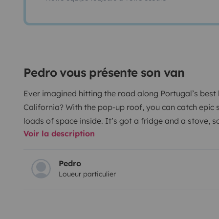
Pedro vous présente son van
Ever imagined hitting the road along Portugal’s best
California? With the pop-up roof, you can catch epic 
loads of space inside. It’s got a fridge and a stove, s
Voir la description
meals. The extra battery and solar panel mean you’l
outdoor shower? Just perfect after a hot beach day. W
makes it super cozy inside. This VW California is all s
Pedro
Loueur particulier
Portugal’s 800 km of amazing coastline!