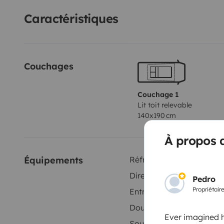
Caractéristiques
Couchages
Couchage 1
Lit toit relevable
140x190 cm
À propos 
Équipements
Réfrigérateur
Direction assistée
Pedro
Propriétair
Entrée audio / iPod
Douche extérieure
Ever imagined h
Soute à bagages