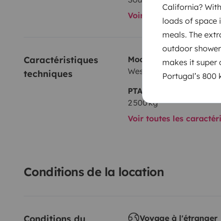
California? Wit
Voir tous les équipeme
loads of space i
meals. The extr
outdoor shower? 
Caractéristiques 
Modèle
makes it super c
Westfalia 1993
techniques
Portugal’s 800 
PTAC
2 500 kg
Voir toutes les caractér
Conditions de la location
Conditions du 
Voyage à l'étranger