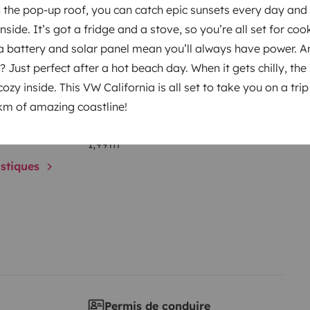
h the pop-up roof, you can catch epic sunsets every day and s
nts
nside. It’s got a fridge and a stove, so you’re all set for co
a battery and solar panel mean you’ll always have power. A
Just perfect after a hot beach day. When it gets chilly, the
Mise en circulation :
ozy inside. This VW California is all set to take you on a tri
1993
km of amazing coastline!
Hauteur
1,99 m
istiques
Permis de conduire