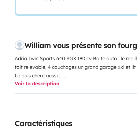
William vous présente son fou
Adria Twin Sports 640 SGX 180 cv Boite auto : le mei
toit relevable, 4 couchages un grand garage xxl et lit
Le plus chère aussi ...
Voir la description
Très bien équipé, il dispose côté cuisine d’une cuisiniè
d’un réfrigérateur à compression d’un volume de 84l et
La partie salle de bains dite Duplex se montre astucie
histoire de séparer la cabine de douche des WC. Un mo
Caractéristiques
une cabine-loft à aire ouverte, offrant notamment un
pour 2 personnes et des sièges cabine pivotants histo