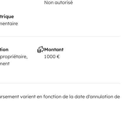
Non autorisé
trique
mentaire
tion
Montant
 propriétaire,
1 000 €
ement
sement varient en fonction de la date d'annulation de