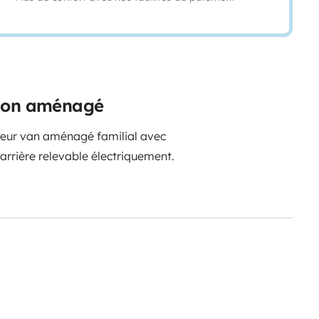
rgon aménagé
lleur van aménagé familial avec
 arrière relevable électriquement.
re à 2 brûleurs à gaz, d’un évier et
 de multiples tiroirs et placards.
use, avec un 'mur' pivotant,
t sur l’espace séjour aussi, avec
e table extensible, une banquette
ire de prendre ses repas à 4.