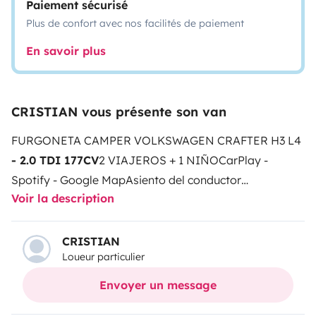
Paiement sécurisé
Plus de confort avec nos facilités de paiement
En savoir plus
CRISTIAN vous présente son van
FURGONETA CAMPER VOLKSWAGEN CRAFTER H3 L4
- 2.0 TDI 177CV
2 VIAJEROS + 1 NIÑO
CarPlay -
Spotify - Google Map
Asiento del conductor
Voir la description
hidráulico
COCINA Y COMEDOR;
Cocina con 2 hornillos
de gas y fregadero.
Nevera con congelador. 130L
Kit de
especias y condimentos básicos; sal, azúcar,
CRISTIAN
Loueur particulier
pimienta.
Menaje de cocina con todo lo necesario
(Cafetera italiana).
Vajilla y cubertería para 3
Envoyer un message
personas.
Estropajo, bayeta y lavavajillas, bolsas de