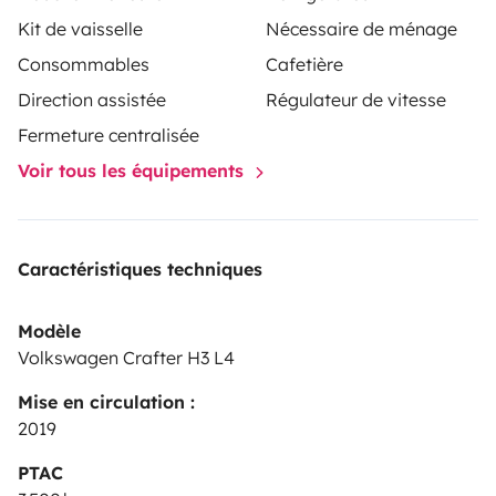
adaptador AC.
Kit triángulos y luz de
Kit de vaisselle
Nécessaire de ménage
emergencia.
Extintor.
Consommables
Cafetière
Direction assistée
Régulateur de vitesse
Fermeture centralisée
Voir tous les équipements
Caractéristiques techniques
Modèle
Volkswagen Crafter H3 L4
Mise en circulation :
2019
PTAC