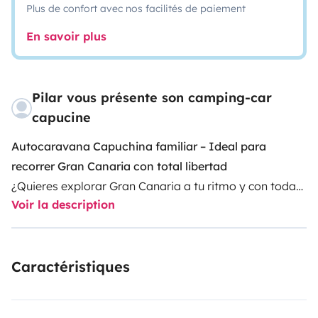
Plus de confort avec nos facilités de paiement
En savoir plus
Pilar vous présente son camping-car
capucine
Autocaravana Capuchina familiar – Ideal para
recorrer Gran Canaria con total libertad
¿Quieres explorar Gran Canaria a tu ritmo y con todas
Voir la description
las comodidades? Nuestra autocaravana es perfecta
para ti. Espaciosa, funcional y totalmente equipada,
ideal para familias o grupos de hasta 6 personas.
Caractéristiques
Descripción del vehículo:
Autocaravana capuchina cómoda y fiable, con gran
capacidad de almacenaje y pensada para disfrutar de