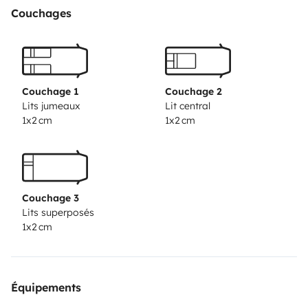
la isla sin prisas.
Equipamiento:
Couchages
6 plazas para viajar y dormir (cama doble sobre
cabina, litera trasera y comedor convertible)
Cocina completa con fogones, fregadero, nevera y
menaje incluido
Couchage 1
Couchage 2
Baño con ducha, WC químico y agua caliente
Lits jumeaux
Lit central
1x2 cm
1x2 cm
Aire acondicionado en cabina y calefacción auxiliar
Placa solar y batería auxiliar para mayor autonomía
Mesa y sillas de exterior
Incluye sin coste adicional:
Couchage 3
Ropa de cama, toallas y utensilios de cocina.
Lits superposés
Seguro con asistencia en carretera.
1x2 cm
Kilometraje ilimitado dentro de Gran Canaria.
Posibilidad de recogida/entrega en el aeropuerto o tu
alojamiento.
Équipements
Condiciones especiales: