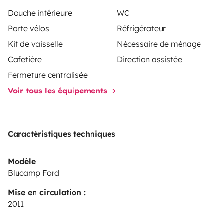
Furgoneta limpia, revisada y lista para viajar
Douche intérieure
WC
Se permite viajar solo dentro de la isla
Porte vélos
Réfrigérateur
Perfecta para escapadas familiares, rutas por la costa
Kit de vaisselle
Nécessaire de ménage
o desconectar en plena naturaleza
Cafetière
Direction assistée
¡Disfruta de la libertad de viajar sin prisas, con el
confort de una casa sobre ruedas! Reserva ahora y
Fermeture centralisée
empieza tu aventura en Gran Canaria.
Voir tous les équipements
Caractéristiques techniques
Modèle
Blucamp Ford
Mise en circulation :
2011