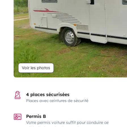
Voir les photos
4 places sécurisées
Places avec ceintures de sécurité
Permis B
Votre permis voiture suffit pour conduire ce