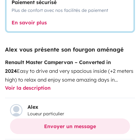
Paiement sécurisé
Plus de confort avec nos facilités de paiement
En savoir plus
Alex vous présente son fourgon aménagé
Renault Master Campervan – Converted in
2024
Easy to drive and very spacious inside (+2 meters
high) to relax and enjoy some amazing days in
Voir la description
Lanzarote
· Large bed convertible into a sofa, offering
more space and a comfortable interior. Ideal for
eating, working remotely, or simply resting.
· Portable
Alex
Loueur particulier
kitchen + pan, pot, cutlery, coffee maker, and more.
·
Removable indoor table.
· Outdoor shower and sink.
·
Envoyer un message
External battery with solar panel so you can charge all