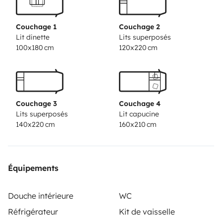
Salón comedor muy luminoso
Cocina equipada
Couchage 1
Couchage 2
Baño completo
Lit dinette
Lits superposés
100x180 cm
120x220 cm
Amplio almacenamiento
Conducción ágil
Equipamiento adicional
Ideal para:
Couchage 3
Couchage 4
Familias
Lits superposés
Lit capucine
Amantes de la naturaleza
140x220 cm
160x210 cm
Y lo mejor de todo, te puedes llevar a tu mascota
Équipements
Douche intérieure
WC
Réfrigérateur
Kit de vaisselle