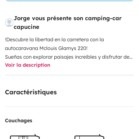
Jorge vous présente son camping-car
capucine
!Descubre la libertad en la carretera con la
autocaravana Mclouis Glamys 220!
Sueñas con explorar paisajes increíbles y disfrutar de
Voir la description
la comodidad de un hogar sobre ruedas? La Maclouis
Glamys 220 es la compañera perfecta para tus
próximas aventuras. Con capacidad para hasta 8
Caractéristiques
personas durmiendo y 6 viajando, esta autocaravana
espaciosa te ofrece todo lo que necesitas para una
escapada inolvidable.
Características:
Couchages
Litera doble trasera
Cama muy amplia en alcoba