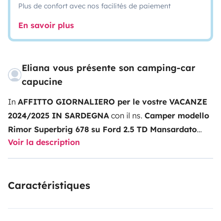
Plus de confort avec nos facilités de paiement
En savoir plus
Eliana vous présente son camping-car
capucine
In
AFFITTO GIORNALIERO per le vostre VACANZE
2024/2025 IN SARDEGNA
con il ns.
Camper modello
Rimor Superbrig 678 su Ford 2.5 TD Mansardato
Voir la description
PATENTE B
:
7 posti omologati in viaggio, 7 posti
letto , 6 gomme nuove, trazione posteriore ruote
gemellate . Lunghezza 6,80 m., larghezza 2,50 m.,
Caractéristiques
altezza 2,95 m. -accessoriato di tutto ,
Principali
accessori installati: - pannello fotovoltaico ,
telecamera posteriore,cucina interna , Bagno con