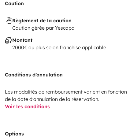
potrete trovare campeggi ,area di sosta attrezzata
Caution
camper... carico e scarico comunali per smaltire le
acque reflue...fare approvvigionamento di acqua
Règlement de la caution
Caution gérée par Yescapa
potabile.***
Per tutte le informazioni e prenotazioni
contattateci per e-mail o telefonicamente dopo le
Montant
ore 20.00 solo messaggistica di wathsapp
2000€ ou plus selon franchise applicable
Conditions d’annulation
Les modalités de remboursement varient en fonction
de la date d'annulation de la réservation.
Voir les conditions
Options