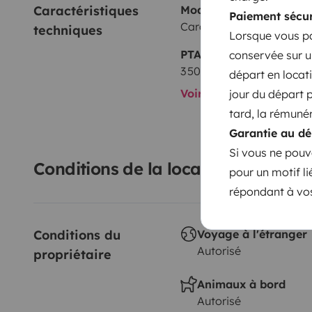
Caractéristiques 
Modèle
Paiement sécur
Carado Fiat ducato
techniques
Lorsque vous pa
PTAC
conservée sur u
3 500 kg
départ en locati
Voir toutes les caractér
jour du départ 
tard, la rémunér
Garantie au dé
Si vous ne pouv
Conditions de la location
pour un motif l
répondant à vos
Conditions du 
Voyage à l'étranger
Autorisé
propriétaire
Animaux à bord
Autorisé