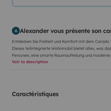
Alexander vous présente son ca
A
Entdecken Sie Freiheit und Komfort mit dem Carado T
Dieses teilintegrierte Wohnmobil bietet alles, was das
Personen, eine smarte Raumaufteilung und moderne 
Voir la description
Doppelbett im Heck oder gemütliches Hubbett, eine 
Bad und eine gemütliche Sitzgruppe – hier wird Flexib
bietet außerdem viele Extras für komfortables Reise
erst im Jahr 2025 zugelassen!
Starten Sie Ihr Abenteu
unvergessliche Momente auf Rädern!
Caractéristiques