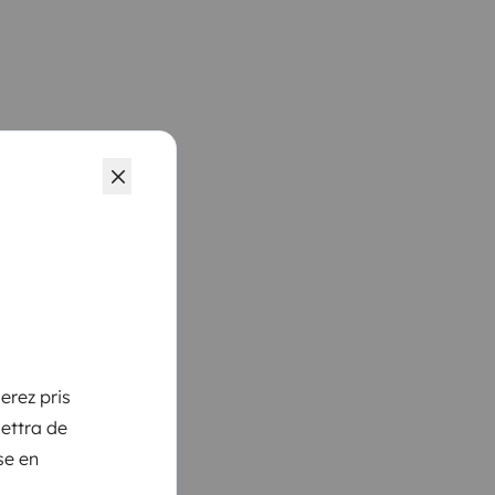
erez pris
ettra de
se en