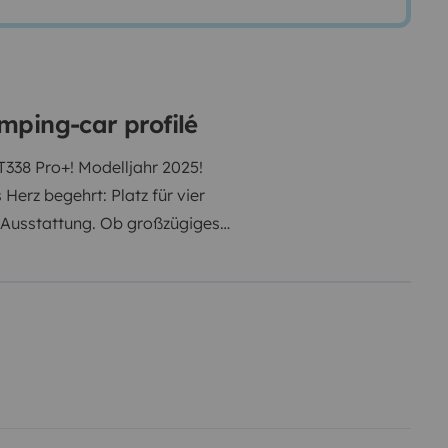
mping-car profilé
338 Pro+! Modelljahr 2025!
 Herz begehrt: Platz für vier
Ausstattung. Ob großzügiges
praktische Küche, ein kompaktes
ilität großgeschrieben. Der Pro+
n! Das Wohnmobil ist ganz neu,
er und genießen Sie