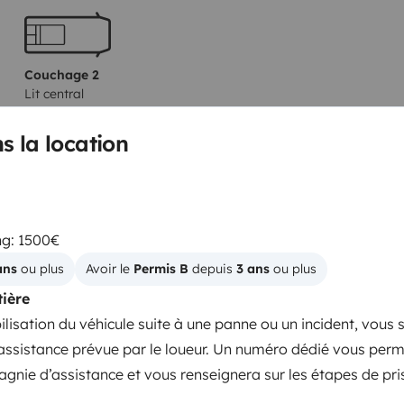
Couchage 2
Lit central
180x200 cm
s la location
WC
Réfrigérateur
ng: 1500€
Nécessaire de ménage
ans
 ou plus
Avoir le 
Permis B
 depuis 
3 ans
 ou plus
Fermeture centralisée
tière
isation du véhicule suite à une panne ou un incident, vous s
nts
’assistance prévue par le loueur. Un numéro dédié vous perm
agnie d’assistance et vous renseignera sur les étapes de pri