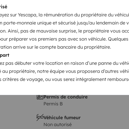
Mise en circulation :
isé
2025
yez sur Yescapa, la rémunération du propriétaire du véhicul
Hauteur
n porte-monnaie unique et sécurisé jusqu’au lendemain de v
3,1 m
on. Ainsi, pas de mauvaise surprise, le propriétaire vous accu
istiques
pour préparer vos premiers pas avec son véhicule. Quelques 
ation arrive sur le compte bancaire du propriétaire.
part
ez pas débuter votre location en raison d’une panne du véhi
ié au propriétaire, notre équipe vous proposera d’autres véhi
 critères de voyage, ou vous serez intégralement rembours
Permis de conduire
Permis B
Véhicule fumeur
Non autorisé