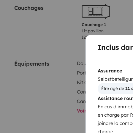
Couchages
Couchage 1
Lit pavillon
120x180 cm
Inclus dan
Équipements
Douche intérieure
Assurance
Porte vélos
Selbstbeteiligu
Kit de vaisselle
Être âgé de 
21 
Consommables
Assistance rou
Camera de recul
En cas d’immobil
Voir tous les équipeme
en charge par l
joindre la comp
charge.