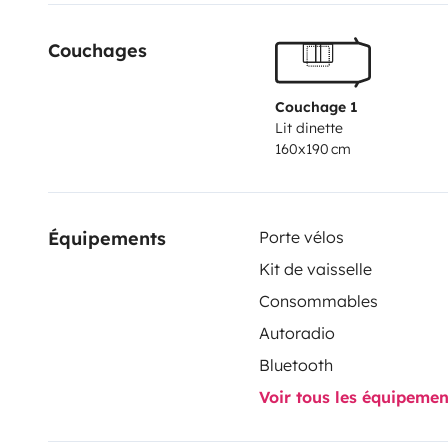
cutlery, glasses…) and bedding. If you have a pet, we
Couchages
crate, suitable for large dogs up to 40 kg.
We hope you
trips with Margarita are wonderful.
Couchage 1
Lit dinette
160x190 cm
Équipements
Porte vélos
Kit de vaisselle
Consommables
Autoradio
Bluetooth
Voir tous les équipeme