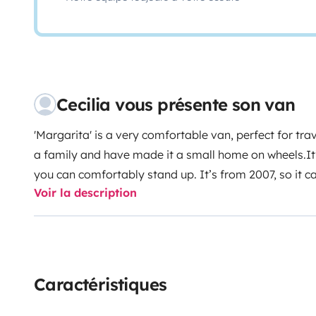
Cecilia vous présente son van
'Margarita' is a very comfortable van, perfect for tr
a family and have made it a small home on wheels.
I
you can comfortably stand up. It’s from 2007, so it c
Voir la description
in the city of Barcelona. Its engine is new and easily
find a sofa that converts into a 190 cm bed, ideal for
people to sleep.
It has a solar panel, which gives you
with freezer and the lights on during the night.
It has 
a sink with a 5-liter water tank, and an outdoor showe
Caractéristiques
heater that works perfectly even on very cold nights.
bike rack to carry your travel bikes.
It comes with all