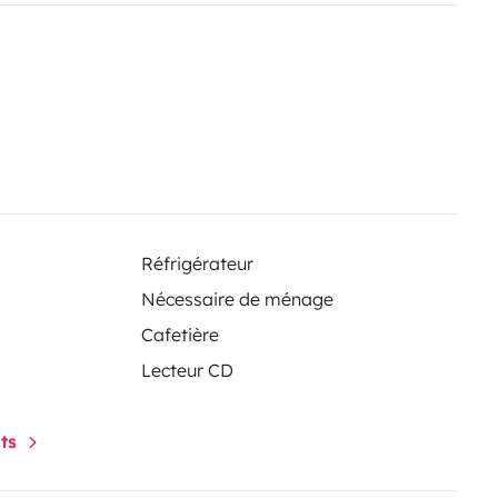
 can lend you our dog’s transport
 enjoy it as much as we do! All
Réfrigérateur
Nécessaire de ménage
Cafetière
Lecteur CD
nts