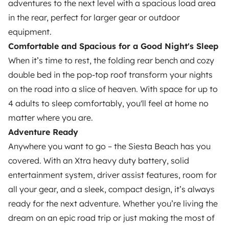
adventures to the next level with a spacious load area
Assistances location
in the rear, perfect for larger gear or outdoor
Aide propriétaire
equipment.
Comfortable and Spacious for a Good Night's Sleep
When it’s time to rest, the folding rear bench and cozy
double bed in the pop-top roof transform your nights
on the road into a slice of heaven. With space for up to
Moyens de paiement sécurisés
4 adults to sleep comfortably, you'll feel at home no
matter where you are.
Paiement en plusieurs fois
Adventure Ready
Anywhere you want to go – the Siesta Beach has you
Télécharger dans
Disponible sur
covered. With an Xtra heavy duty battery, solid
l'App Store
Google Play
entertainment system, driver assist features, room for
all your gear, and a sleek, compact design, it’s always
ready for the next adventure. Whether you’re living the
Le blog
Nous contacter
Recrutement
CGU
dream on an epic road trip or just making the most of