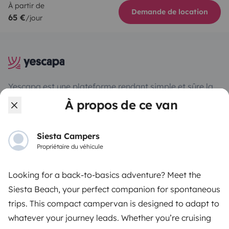
À partir de
Demande de location
65 €
/jour
Yescapa est une plateforme rendant simple et sûre la
location entre particuliers de camping-cars, fourgons
À propos de ce van
et vans aménagés. Le site assure le rôle de tiers de
confiance et propose une solution clés en main pour
des locations en toute liberté et en toute sécurité.
Siesta Campers
Propriétaire du véhicule
4.47/5 sur 3223 avis clients sur Trusted Shops
Looking for a back-to-basics adventure? Meet the
Siesta Beach, your perfect companion for spontaneous
Instagram
X
Pinterest
Facebook
trips. This compact campervan is designed to adapt to
whatever your journey leads. Whether you’re cruising