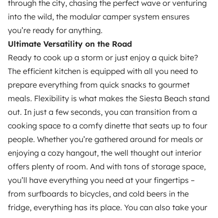
through the city, chasing the perfect wave or venturing
LOCATION CAMPING-CAR
into the wild, the modular camper system ensures
Comment ça marche ?
you’re ready for anything.
Ultimate Versatility on the Road
Louer un camping-car
Ready to cook up a storm or just enjoy a quick bite?
Vos premiers pas en camping-car
The efficient kitchen is equipped with all you need to
prepare everything from quick snacks to gourmet
Les avis de nos clients
meals. Flexibility is what makes the Siesta Beach stand
Aide locataire
out. In just a few seconds, you can transition from a
cooking space to a comfy dinette that seats up to four
people. Whether you’re gathered around for meals or
PROPRIÉTAIRES
enjoying a cozy hangout, the well thought out interior
offers plenty of room. And with tons of storage space,
Déposer une annonce
you’ll have everything you need at your fingertips –
Contrat de location
from surfboards to bicycles, and cold beers in the
Assurances location
fridge, everything has its place. You can also take your