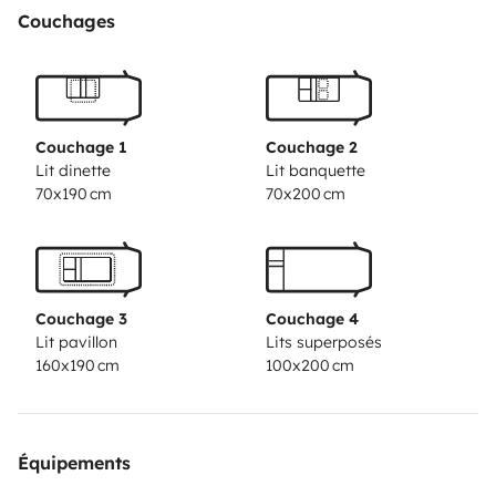
qu'on a le temps!), une deconnection au sein même de
Couchages
la vie de famille: être ensemble, partager du bon
temps, apprendre a le passer VRAIMENT
ensemble...
C'est aussi des échanges humains, de jolis
moments de partages, souvent, avec les gens nous
Couchage 1
Couchage 2
accueillant sur leurs terres, pour cela, nous mettons a
Lit dinette
Lit banquette
70x190 cm
70x200 cm
votre disposition notre abonnement a France Passion ,
accueils auprès de tous professionnels mais plus
particulièrement du monde rural, paysan, qui ont a
coeur de partager leurs valeurs, savoir faire et
Couchage 3
Couchage 4
produits. Bref vous l'aurez compris, nous sommes
Lit pavillon
Lits superposés
passionnés et n'esperons qu'une chose: la partager
160x190 cm
100x200 cm
avec vous.
Que vous souhaitiez visiter toute la vallée de
la Seine jusqu'a l'embouchure, ou encore la vallée de
l'Eure giverny...
Que vous ayez besoin de grand air, les
Équipements
plages du calvados: cote de Nacre , Côte Fleurie, ou a