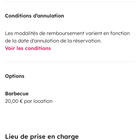
véhicule peut être laissé dans notre jardin clos sans
problème.
N'hésitez pas à nous contacter pour plus de
Conditions d’annulation
renseignements. Nous aurons toujours a coeur de
repondre a toutes vos interrogations et besoins.
Elise
Les modalités de remboursement varient en fonction
et Bruno.
de la date d'annulation de la réservation.
Voir les conditions
Options
Barbecue
20,00 € par location
Lieu de prise en charge