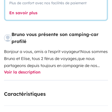
Plus de confort avec nos facilités de paiement
En savoir plus
Bruno vous présente son camping-car
profilé
Bonjour a vous, amis a l'esprit voyageur!
Nous sommes
Bruno et Elise, tous 2 férus de voyages,que nous
partageons depuis toujours en compagnie de nos
Voir la description
enfants , moments sacrés en famille a bord de notre
camping car, notre Carpe Diem!
L'aventure en camping
car, c'est l'esprit de découverte, d'inattendu, l'évasion
Caractéristiques
aussitôt franchi le seuil du jardin. C'est un etat de
deconnection ( ou plutôt de reconnexion aux choses
essentielles telle la nature et son observation... parce