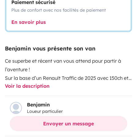
Paiement sécurisé
Plus de confort avec nos facilités de paiement
En savoir plus
Benjamin vous présente son van
Ce superbe et récent van vous attend pour partir à
l’aventure !
Sur la base d’un Renault Traffic de 2025 avec 150ch et
Voir la description
une boite automatique. Il vous permettra d’arpenter
tout types de routes en toute tranquillité.
De nombreux rangements sont présents à bord.
Benjamin
Loueur particulier
Doté d’une banquette fixe convertible avec trois
véritables places assises pour adulte, convertible, elle
Envoyer un message
se transforme en lit king size, deux adultes ou trois