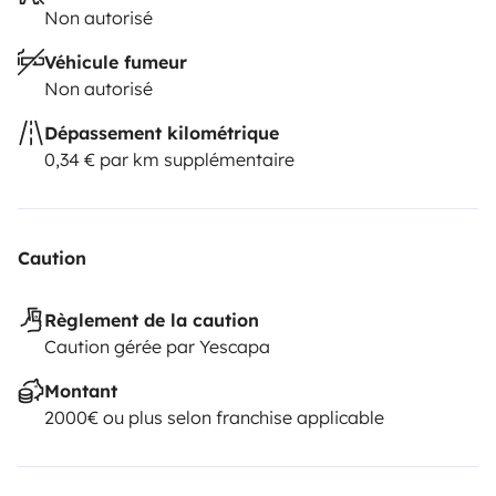
Toutes les fonctionnalités du van vous seront
Non autorisé
présentées par mes soins au moment du départ et
Véhicule fumeur
sont récapitulées dans un petit livret qui vous
Non autorisé
accompagnera lors de votre séjour.
Dépassement kilométrique
0,34 € par km supplémentaire
Caution
Règlement de la caution
Caution gérée par Yescapa
Montant
2000€ ou plus selon franchise applicable