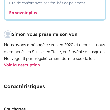
Plus de confort avec nos facilités de paiement
En savoir plus
Simon vous présente son van
Nous avons aménagé ce van en 2020 et depuis, il nous
a emmenés en Suisse, en Italie, en Slovénie et jusqu'en
Norvège. Il part régulièrement dans le sud de la
Voir la description
France, en Italie et en Espagne avec nos locataires. On
sait ce qu'il faut sur la route : tout est prévu pour que
vous partiez l'esprit libre à deux, sans rien à acheter ni
Caractéristiques
à prévoir.
Les avantages de notre fourgon:
Un grand lit
140×200 cm avec matelas à mémoire de forme
,
couette, oreillers et serviettes fournis
Une glacière 45L
et tout le nécessaire de cuisine — réchaud, cartouches
Couchages