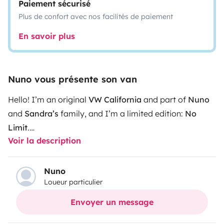
Paiement sécurisé
Plus de confort avec nos facilités de paiement
En savoir plus
Nuno vous présente son van
Hello! I’m an original
VW California
and part of
Nuno
and
Sandra’s
family, and I’m a limited edition:
No
Limit
.
Voir la description
I offer all the comfort needed to travel along the
beautiful roads of the Portuguese coast or to explore
the countryside.
The integrated kitchen, table, and
Nuno
Loueur particulier
swivel chairs create a perfect indoor dining area, or
you can choose to use the outdoor table and chairs to
Envoyer un message
enjoy stunning landscapes.
I have an auxiliary battery