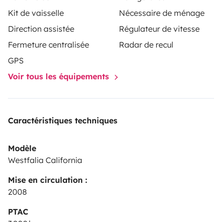
Sleeping bags
Kit de vaisselle
Nécessaire de ménage
Child seat
Direction assistée
Régulateur de vitesse
Child booster seat
And any other request you may have!
Fermeture centralisée
Radar de recul
Let the No Limit adventure begin!
GPS
Voir tous les équipements
Caractéristiques techniques
Modèle
Westfalia California
Mise en circulation :
2008
PTAC