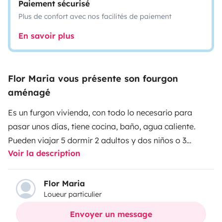
Paiement sécurisé
Plus de confort avec nos facilités de paiement
En savoir plus
Flor Maria vous présente son fourgon
aménagé
Es un furgon vivienda, con todo lo necesario para
pasar unos días, tiene cocina, baño, agua caliente.
Pueden viajar 5 dormir 2 adultos y dos niños o 3
Voir la description
adultos. También disponemos de caseta y toldo pero
se alquilan aparte por si quieren ir más personas, en
este caso se ponen en contacto y se les dará precio. De
Flor Maria
Loueur particulier
resto es muy cómoda y a disfrutar
Envoyer un message