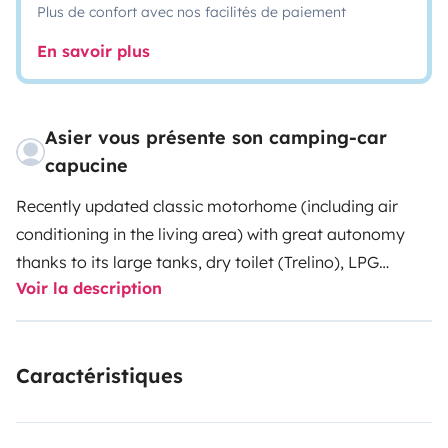
Plus de confort avec nos facilités de paiement
En savoir plus
Asier vous présente son camping-car
capucine
Recently updated classic motorhome (including air
conditioning in the living area) with great autonomy
thanks to its large tanks, dry toilet (Trelino), LPG
Voir la description
system (with external gas connection), and lithium
battery. Enjoy your trip without the stress of constantly
looking for places to fill or empty water or connect to
Caractéristiques
electricity. Fuel consumption below 11L/100km and
space for the whole family, with a cozy decor that will
make you feel right at home.