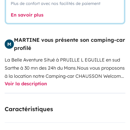
Plus de confort avec nos facilités de paiement
En savoir plus
MARTINE vous présente son camping-car
M
profilé
La Belle Aventure
Situé à PRUILLE L EGUILLE en sud
Sarthe à 30 mn des 24h du Mans.
Nous vous proposons
à la location notre Camping-car CHAUSSON Welcome
Voir la description
640, tout équipé pour 4 personnes. Carte grise 4
places. Boite manuelle.
Il possède la climatisation,
direction assistée, régulateur de vitesse, caméra de
Caractéristiques
recul, volets occultants et moustiquaires. Panneaux
solaires. Antenne. Toit panoramique. Store
latéral
Cuisine : Tout équipé.
Coin repas 5 à 6 personnes,