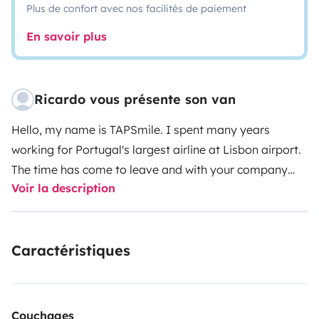
Plus de confort avec nos facilités de paiement
En savoir plus
Ricardo vous présente son van
Hello, my name is TAPSmile. I spent many years
working for Portugal's largest airline at Lisbon airport.
The time has come to leave and with your company
Voir la description
get to know Portugal from north to south. I have
everything you need for a simple but spectacular
holiday.
Caractéristiques
Couchages