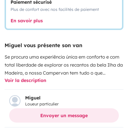
Paiement sécurisé
Plus de confort avec nos facilités de paiement
En savoir plus
Miguel vous présente son van
Se procura uma experiência única em conforto e com
total liberdade de explorar os recantos da bela Ilha da
Madeira, a nossa Campervan tem tudo o que
Voir la description
necessita!
Pratica e confortável
: Cama confortável
com lençóis, edredons, cozinha prática e funcional com
todos os utensílios necessários, sanita química (on
Miguel
Loueur particulier
request com taxa de limpeza de 50€), duche exterior e
toalhas permitem-lhe uma experiencia
Envoyer un message
confortável.com soluções de armazenamento