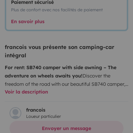
Paiement sécurisé
Plus de confort avec nos facilités de paiement
En savoir plus
francois vous présente son camping-car
intégral
For rent: SB740 camper with side awning – The
adventure on wheels awaits you!
Discover the
freedom of the road with our beautiful SB740 camper,
Voir la description
perfect for your family getaways or outings with
friends!
Vehicle Features:
Capacity:
5 people
Equipped
kitchen:
refrigerator, cooking plates, sink, and storage
francois
Loueur particulier
space
Bathroom:
shower and integrated toilet
Comfort:
air conditioning, heating, and spacious living area
Side
Envoyer un message