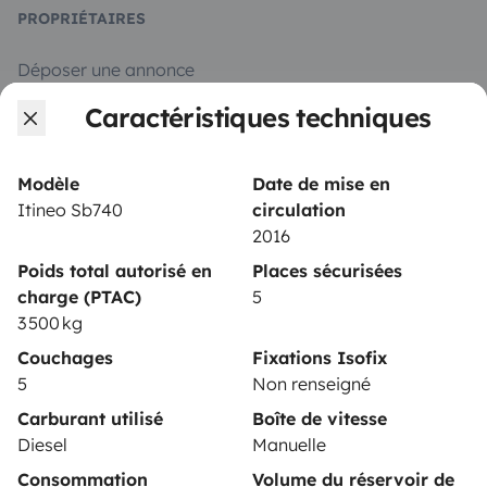
PROPRIÉTAIRES
Déposer une annonce
Caractéristiques techniques
Contrat de location
Assurances location
Modèle
Date de mise en
Assistances location
Itineo Sb740
circulation
2016
Aide propriétaire
Poids total autorisé en
Places sécurisées
charge (PTAC)
5
3 500 kg
Couchages
Fixations Isofix
Moyens de paiement sécurisés
5
Non renseigné
Carburant utilisé
Boîte de vitesse
Paiement en plusieurs fois
Diesel
Manuelle
Consommation
Volume du réservoir de