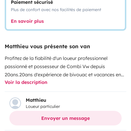
Paiement sécurisé
Plus de confort avec nos facilités de paiement
En savoir plus
Matthieu vous présente son van
Profitez de la fiabilité d'un loueur professionnel
passionné et possesseur de Combi Vw depuis
20ans.
20ans d'expérience de bivouac et vacances en
Voir la description
Combi en partie sur L'île d'Oléron et donc des conseils
sympas pour des vacances réussies !
Plusieurs modèles
au choix : 8 en tout , la plupart disponibles au départ
Matthieu
Loueur particulier
de L'île d'Oléron.
Plus d'infos et modèle sur L'île aux
Combis. Essence avec le célèbre moteur 2l du type des
Envoyer un message
Porsches 91 4de l'époque ou Turbo Diesel bien