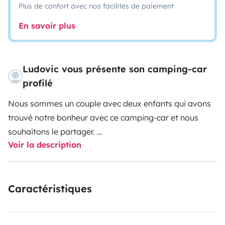
Plus de confort avec nos facilités de paiement
En savoir plus
Ludovic vous présente son camping-car
profilé
Nous sommes un couple avec deux enfants qui avons
trouvé notre bonheur avec ce camping-car et nous
souhaitons le partager.
Voir la description
C’est un camping-car neuf et très bien équipé. Modèle
profilé ultra compact de 6,99m, il offre 5 places carte
grise avec ceinture de sécurité et 5 couchages.
Caractéristiques
Ce modèle présente 2 gros avantages. Le premier est
qu’il est équipé de 2 grands couchages (2 lits jumeaux